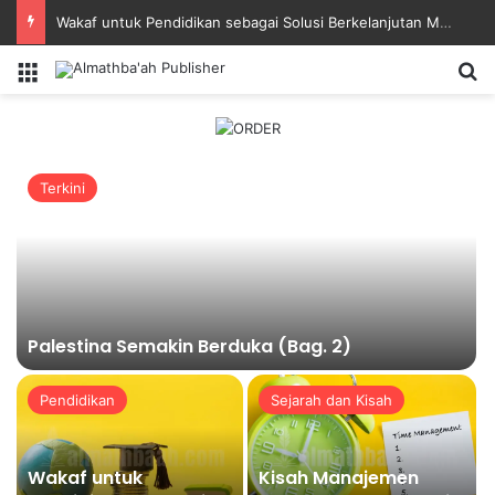
Kisah Manajemen Waktu Imam Nawawi
Menu
Se
Terkini
n
Palestina Semakin Berduka (Bag. 2)
Pendidikan
Sejarah dan Kisah
Wakaf untuk
Kisah Manajemen