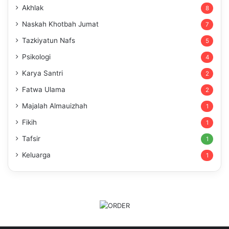
Akhlak
8
Naskah Khotbah Jumat
7
Tazkiyatun Nafs
5
Psikologi
4
Karya Santri
2
Fatwa Ulama
2
Majalah Almauizhah
1
Fikih
1
Tafsir
1
Keluarga
1