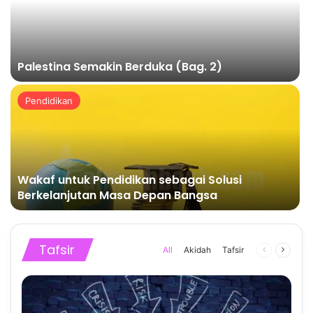
Palestina Semakin Berduka (Bag. 2)
Pendidikan
Wakaf untuk Pendidikan sebagai Solusi
Berkelanjutan Masa Depan Bangsa
Tafsir
Previous
Next
All
Akidah
Tafsir
page
page