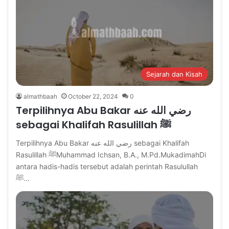
Sejarah dan Kisah
almathbaah
October 22, 2024
0
Terpilihnya Abu Bakar رضي الله عنه
sebagai Khalifah Rasulillah ﷺ
Terpilihnya Abu Bakar رضي الله عنه sebagai Khalifah
Rasulillah ﷺMuhammad Ichsan, B.A., M.Pd.MukadimahDi
antara hadis-hadis tersebut adalah perintah Rasulullah
ﷺ…