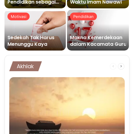
Pendidikan sebagai
Waktu Imam Nawawi
Solusi Berkelanjutan
Masa Depan Bangsa
Motivasi
Pendidikan
Sedekah Tak Harus
Makna Kemerdekaan
Menunggu Kaya
dalam Kacamata Guru
Akhlak
Previous
Next
page
page