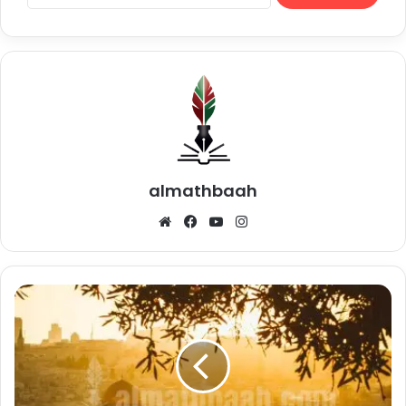
almathbaah
Website
Facebook
YouTube
Instagram
Palestina
Semakin
Berduka
(Bag.
1)