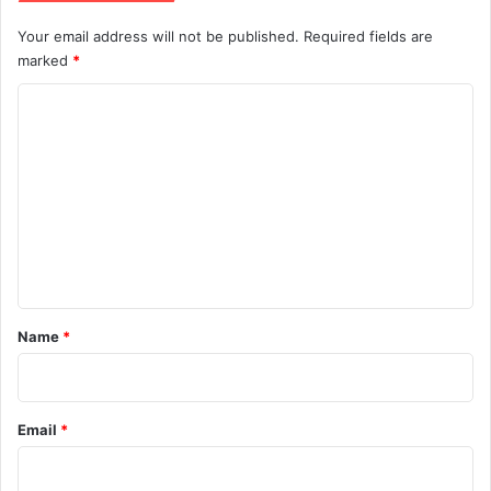
Your email address will not be published.
Required fields are
marked
*
C
o
m
m
e
n
t
*
Name
*
Email
*