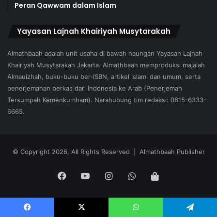
Peran Qawwam dalam Islam
Yayasan Lajnah Khairiyah Musytarakah
Almathbaah adalah unit usaha di bawah naungan Yayasan Lajnah
Khairiyah Musytarakah Jakarta. Almathbaah memproduksi majalah
Almauizhah, buku-buku ber-ISBN, artikel islami dan umum, serta
penerjemahan berkas dari Indonesia ke Arab (Penerjemah
Tersumpah Kemenkumham). Narahubung tim redaksi: 0815-6333-
6665.
© Copyright 2026, All Rights Reserved | Almathbaah Publisher
Facebook
YouTube
Instagram
WhatsApp
Tokopedia
Facebook
X
WhatsApp
Telegram