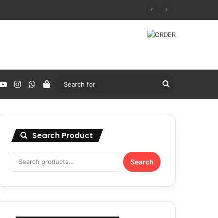
acebook
YouTube
Instagram
WhatsApp
Tokopedia
Search
for
Search Product
Search
Search
for: