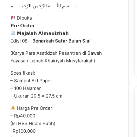
بـــــسم اللّـــــه الرّحمن الرّحيـــــــم
Dibuka
𝗣𝗿𝗲 𝗢𝗿𝗱𝗲𝗿
𝗠𝗮𝗷𝗮𝗹𝗮𝗵 𝗔𝗹𝗺𝗮𝘂𝗶𝘇𝗵𝗮𝗵
Edisi 08 –
Benarkah Safar Bulan Sial
(Karya Para Asatidzah Pesantren di Bawah
Yayasan Lajnah Khairiyah Musytarakah)
Spesifikasi:
– Sampul Art Paper
– 100 Halaman
– Ukuran 20.5 x 27,5 cm
Harga Pre Order:
– Rp40.000
(Isi HVS Hitam Putih)
-Rp100.000