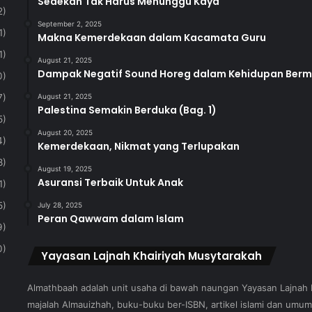
Sedekah Tak Harus Menunggu Kaya
2)
September 2, 2025
1)
Makna Kemerdekaan dalam Kacamata Guru
1)
August 21, 2025
Dampak Negatif Sound Horeg dalam Kehidupan Ber
0)
7)
August 21, 2025
Palestina Semakin Berduka (Bag. 1)
5)
August 20, 2025
4)
Kemerdekaan, Nikmat yang Terlupakan
8)
August 19, 2025
Asuransi Terbaik Untuk Anak
1)
5)
July 28, 2025
Peran Qawwam dalam Islam
9)
0)
Yayasan Lajnah Khairiyah Musytarakah
Almathbaah adalah unit usaha di bawah naungan Yayasan Lajnah
majalah Almauizhah, buku-buku ber-ISBN, artikel islami dan umum