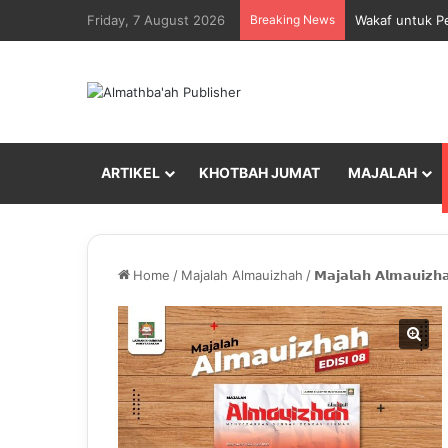
Friday, 7 August 2026
Breaking News
Wakaf untuk P
ARTIKEL
KHOTBAH JUMAT
MAJALAH
Home
/
Majalah Almauizhah
/
𝗠𝗮𝗷𝗮𝗹𝗮𝗵 𝗔𝗹𝗺𝗮𝘂𝗶𝘇