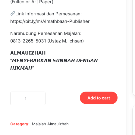
(Fullcolor Art Paper)
Link Informasi dan Pemesanan:
https://bit.ly/m/Almathbaah-Publisher
Narahubung Pemesanan Majalah:
0813-2265-5031 (Ustaz M. Ichsan)
𝗔𝗟𝗠𝗔𝗨𝗜𝗭𝗛𝗔𝗛
“𝙈𝙀𝙉𝙔𝙀𝘽𝘼𝙍𝙆𝘼𝙉 𝙎𝙐𝙉𝙉𝘼𝙃 𝘿𝙀𝙉𝙂𝘼𝙉
𝙃𝙄𝙆𝙈𝘼𝙃”
𝗠𝗮𝗷𝗮𝗹𝗮𝗵
Add to cart
𝗔𝗹𝗺𝗮𝘂𝗶𝘇𝗵𝗮𝗵
Edisi
08
quantity
Category:
Majalah Almauizhah