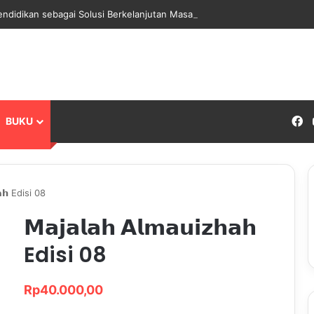
endidikan sebagai Solusi Berkelanjutan Masa Depan Bangsa
F
BUKU
𝗵𝗮𝗵 Edisi 08
𝗠𝗮𝗷𝗮𝗹𝗮𝗵 𝗔𝗹𝗺𝗮𝘂𝗶𝘇𝗵𝗮𝗵
Edisi 08
Rp
40.000,00