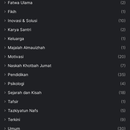
Fatwa Ulama
(2)
Fikih
(1)
Inovasi & Solusi
(10)
Karya Santri
(2)
Keluarga
(1)
Majalah Almauizhah
(1)
Motivasi
(20)
Naskah Khotbah Jumat
(7)
Pendidikan
(35)
Psikologi
(4)
Sejarah dan Kisah
(18)
Tafsir
(1)
Tazkiyatun Nafs
(5)
Terkini
(9)
Umum
(30)