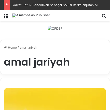
Wakaf untuk Pendidikan sebagai Solusi Berkelanjutan Masa Depan Bangsa
Menu
Se
Home
/
amal jariyah
amal jariyah