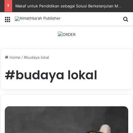
Wakaf untuk Pendidikan sebagai Solusi Berkelanjutan Masa Depan Bangsa
Menu
Se
Home
/
#budaya lokal
#budaya lokal