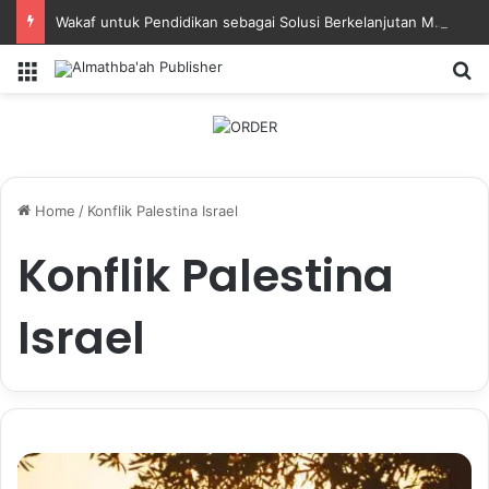
Wakaf untuk Pendidikan sebagai Solusi Berkelanjutan Masa Depan Bangsa
Menu
Se
Home
/
Konflik Palestina Israel
Konflik Palestina
Israel