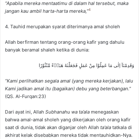
“Apabila mereka mentaatimu di dalam hal tersebut, maka
4
jangan kau ambil harta-harta mereka,”
4. Tauhid merupakan syarat diterimanya amal sholeh
Allah berfirman tentang orang-orang kafir yang dahulu
banyak beramal shaleh ketika di dunia:
وَقَدِمْنَآ اِلٰى مَا عَمِلُوْا مِنْ عَمَلٍ فَجَعَلْنٰهُ هَبَاۤءً مَّنْثُوْرًا
“Kami perlihatkan segala amal (yang mereka kerjakan), lalu
Kami jadikan amal itu (bagaikan) debu yang beterbangan.”
(QS. Al-Furqan:23)
Dari ayat ini, Allah
Subhanahu wa ta’ala
menegaskan
bahwa amal-amal sholeh yang dikerjakan oleh orang kafir
saat di dunia, tidak akan diganjar oleh Allah
ta’ala
tatkala
di
akhirat kelak disebabkan mereka tidak mentauhidkan-Nya.