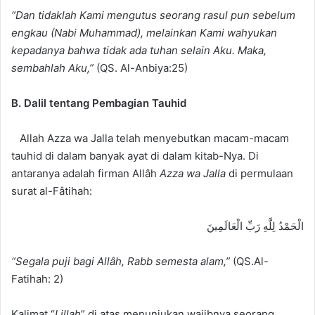
“Dan tidaklah Kami mengutus seorang rasul pun sebelum
engkau (Nabi Muhammad), melainkan Kami wahyukan
kepadanya bahwa tidak ada tuhan selain Aku. Maka,
sembahlah Aku,”
(QS. Al-Anbiya:25)
B. Dalil tentang Pembagian Tauhid
Allah Azza wa Jalla telah menyebutkan macam-macam
tauhid di dalam banyak ayat di dalam kitab-Nya. Di
antaranya adalah firman Allâh
Azza wa Jalla
di permulaan
surat al-Fâtihah:
الْحَمْدُ لِلَّهِ رَبِّ الْعَالَمِينَ
“Segala puji bagi Allâh, Rabb semesta alam,”
(QS.Al-
Fatihah: 2)
Kalimat “
Lillah
” di atas menunjukan wajibnya seorang