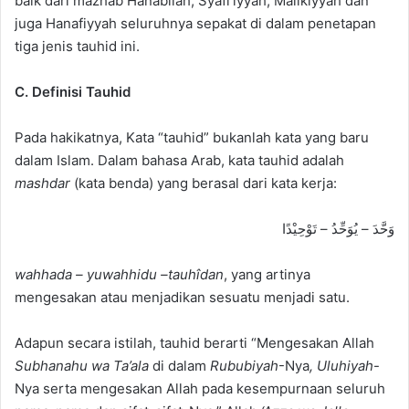
baik dari mazhab Hanabilah, Syafi’iyyah, Malikiyyah dan
juga Hanafiyyah seluruhnya sepakat di dalam penetapan
tiga jenis tauhid ini.
C. Definisi Tauhid
Pada hakikatnya, Kata “tauhid” bukanlah kata yang baru
dalam Islam. Dalam bahasa Arab, kata tauhid adalah
mashdar
(kata benda) yang berasal dari kata kerja:
وَحَّدَ – يُوَحِّدُ – تَوْحِيْدًا
wahhada – yuwahhidu –tauhîdan
, yang artinya
mengesakan atau menjadikan sesuatu menjadi satu.
Adapun secara istilah, tauhid berarti “Mengesakan Allah
Subhanahu wa Ta’ala
di dalam
Rububiyah
-Nya
, Uluhiyah
-
Nya serta mengesakan Allah pada kesempurnaan seluruh