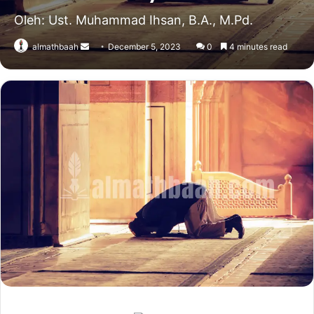
Oleh: Ust. Muhammad Ihsan, B.A., M.Pd.
Send
almathbaah
December 5, 2023
0
4 minutes read
an
email