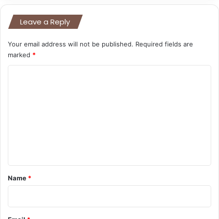
Leave a Reply
Your email address will not be published.
Required fields are
marked
*
C
o
m
m
e
n
t
*
Name
*