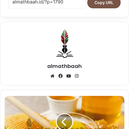
Copy URL
almathbaah
Website
Facebook
YouTube
Instagram
Hidup
Tak
Semanis
Madu