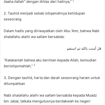
2
ilaaha ilallah” dengan ikhlas dari hatinya,”
2. Tauhid menjadi sebab istiqamahnya kehidupan
seseorang
Dalam hadis yang diriwayatkan oleh Abu ‘Amr, bahwa Nabi
shalallahu alaihi wa sallam
bersabda:
قل آمنت بالله ثم استقم
“Katakanlah bahwa aku beriman kepada Allah, kemudian
3
beristiqomahlah,”
3. Dengan tauhid, harta dan darah seseorang haram untuk
ditumpahkan
Nabi
shalallahu alaihi wa sallam
bersabda kepada Muadz
bin Jabal, tatkala mengutusnya berdakwah ke negeri