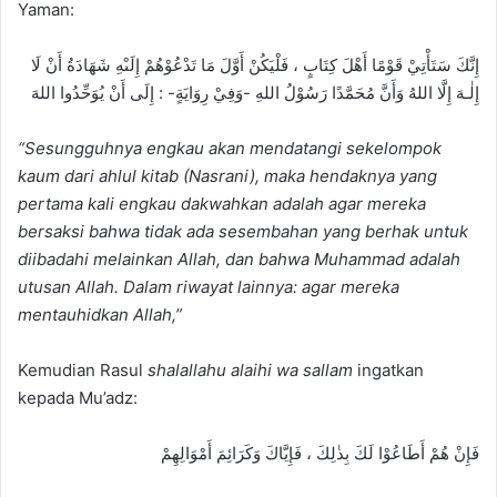
Yaman:
إِنَّكَ سَتَأْتِيْ قَوْمًا أَهْلَ كِتَابٍ ، فَلْيَكُنْ أَوَّلَ مَا تَدْعُوْهُمْ إِلَىْهِ شَهَادَةُ أَنْ لَا
إِلٰـهَ إِلَّا اللهُ وَأَنَّ مُحَمَّدًا رَسُوْلُ اللهِ -وَفِيْ رِوَايَةٍ- : إِلَى أَنْ يُوَحِّدُوا اللهَ
“Sesungguhnya engkau akan mendatangi sekelompok
kaum dari ahlul kitab (Nasrani), maka hendaknya yang
pertama kali engkau dakwahkan adalah agar mereka
bersaksi bahwa tidak ada sesembahan yang berhak untuk
diibadahi melainkan Allah, dan bahwa Muhammad adalah
utusan Allah. Dalam riwayat lainnya: agar mereka
mentauhidkan Allah,”
Kemudian Rasul
shalallahu alaihi wa sallam
ingatkan
kepada Mu’adz:
فَإِنْ هُمْ أَطَاعُوْا لَكَ بِذٰلِكَ ، فَإِيَّاكَ وَكَرَائِمَ أَمْوَالِهِمْ