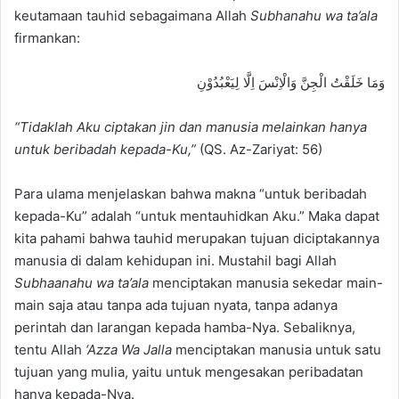
keutamaan tauhid sebagaimana Allah
Subhanahu wa ta’ala
firmankan:
وَمَا خَلَقْتُ الْجِنَّ وَالْاِنْسَ اِلَّا لِيَعْبُدُوْنِ
“Tidaklah Aku ciptakan jin dan manusia melainkan hanya
untuk beribadah kepada-Ku,”
(QS. Az-Zariyat: 56)
Para ulama menjelaskan bahwa makna “untuk beribadah
kepada-Ku” adalah “untuk mentauhidkan Aku.” Maka dapat
kita pahami bahwa tauhid merupakan tujuan diciptakannya
manusia di dalam kehidupan ini. Mustahil bagi Allah
Subhaanahu wa ta’ala
menciptakan manusia sekedar main-
main saja atau tanpa ada tujuan nyata, tanpa adanya
perintah dan larangan kepada hamba-Nya. Sebaliknya,
tentu Allah
‘Azza Wa Jalla
menciptakan manusia untuk satu
tujuan yang mulia, yaitu untuk mengesakan peribadatan
hanya kepada-Nya.