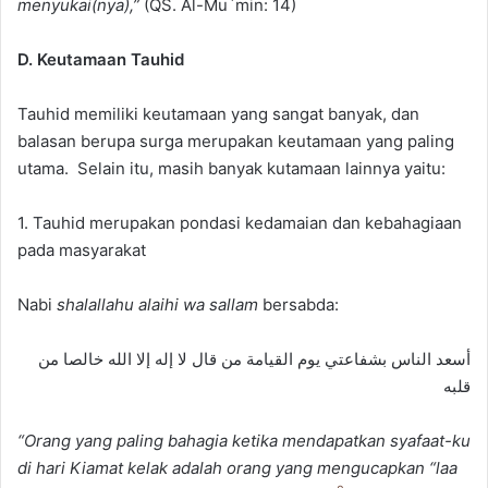
menyukai(nya),”
(QS. Al-Mu`min: 14)
D. Keutamaan Tauhid
Tauhid memiliki keutamaan yang sangat banyak, dan
balasan berupa surga merupakan keutamaan yang paling
utama. Selain itu, masih banyak kutamaan lainnya yaitu:
1. Tauhid merupakan pondasi kedamaian dan kebahagiaan
pada masyarakat
Nabi
shalallahu alaihi wa sallam
bersabda:
أسعد الناس بشفاعتي يوم القيامة من قال لا إله إلا الله خالصا من
قلبه
“Orang yang paling bahagia ketika mendapatkan syafaat-ku
di hari Kiamat kelak adalah orang yang mengucapkan “laa