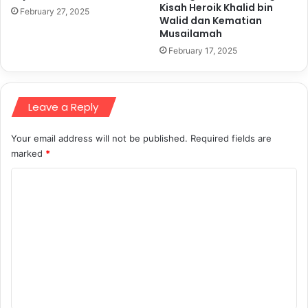
Kisah Heroik Khalid bin
February 27, 2025
Walid dan Kematian
Musailamah
February 17, 2025
Leave a Reply
Your email address will not be published.
Required fields are
marked
*
C
o
m
m
e
n
t