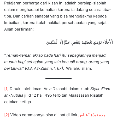
Pelajaran berharga dari kisah ini adalah bersiap-siaplah
dalam menghadapi kematian karena ia datang secara tiba-
tiba. Dan carilah sahabat yang bisa mengajakmu kepada
kebaikan, karena itulah hakikat persahabatan yang sejati.
Allah berfirman:
الْأَخِلَّاءُ يَوْمَئِذٍ بَعْضُهُمْ لِبَعْضٍ عَدُوٌّ إِلَّا الْمُتَّقِينَ
“Teman-teman akrab pada hari itu sebagiannya menjadi
musuh bagi sebagian yang lain kecuali orang-orang yang
bertakwa.” (QS. Az-Zukhruf: 67)
. Wallahu a’lam.
[1]
Dinukil oleh Imam Adz-Dzahabi dalam kitab
Siyar A’lam
an-Nubala
jilid 12 hal. 495 terbitan Muassasah Risalah
cetakan ketiga.
[2]
Video ceramahnya bisa dilihat di link
جدة تودّع “عباس