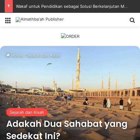
Kisah Manajemen Waktu Imam Nawawi
Menu
Se
Home
/
Sejarah dan Kisah
Sejarah dan Kisah
Adakah Dua Sahabat yang
Sedekat Ini?