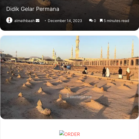
Didik Gelar Permana
Send
almathbaah
December 14, 2023
0
5 minutes read
an
email