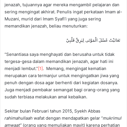
jenazah, tujuannya agar mereka mengambil pelajaran dan
sering mengingat akhirat. Penulis ingat perkataan Imam al-
Muzani, murid dari Imam Syafi’i yang juga sering
memandikan jenazah, beliau menuturkan:
تَعَانَيْتُ غَسْلَ الْمَوْتَى لِيَرِقَّ قَلْبِيْ
“Senantiasa saya menghayati dan berusaha untuk tidak
tergesa-gesa dalam memandikan jenazah, agar hati ini
menjadi lembut.”
[1]
. Memang, mengingat kematian
merupakan cara termanjur untuk mengingatkan jiwa yang
penuh dengan dosa agar berhenti dari kegiatan dosanya.
Juga menjadi pembakar semangat bagi orang-orang yang
sudah terbiasa melakukan amal kebaikan.
Sekitar bulan Februari tahun 2015, Syekh Abbas
rahimahullaah
wafat dengan mendapatkan gelar “
mukrimul
amwaat”
(orang yang memuliakan mayit) karena perhatian