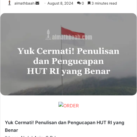
Send
almathbaah
August 8, 2024
0
3 minutes read
an
email
Yuk Cermati! Penulisan dan Pengucapan HUT RI yang
Benar