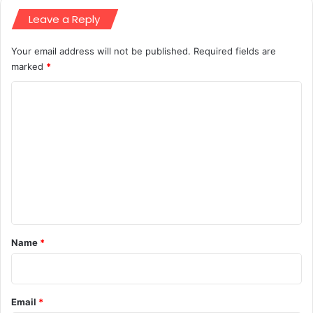
Leave a Reply
Your email address will not be published.
Required fields are
marked
*
C
o
m
m
e
n
t
*
Name
*
Email
*