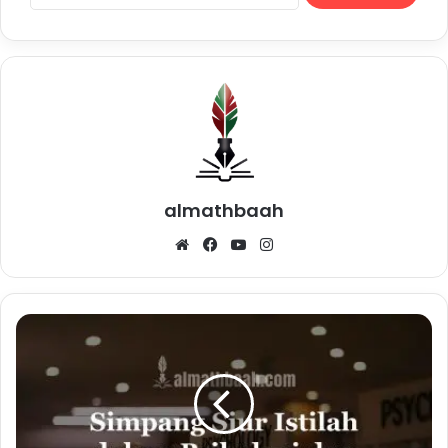
almathbaah
Website
Facebook
YouTube
Instagram
Simpang
Siur
Istilah
dalam
Psikologi
dan