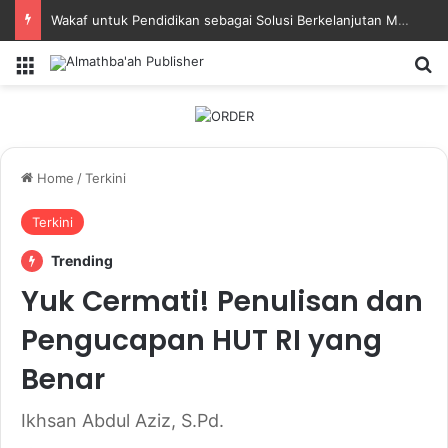
Kisah Manajemen Waktu Imam Nawawi
Menu
Se
Home
/
Terkini
Terkini
Trending
Yuk Cermati! Penulisan dan
Pengucapan HUT RI yang
Benar
Ikhsan Abdul Aziz, S.Pd.