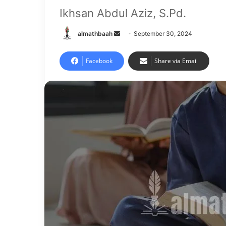
Ikhsan Abdul Aziz, S.Pd.
Send
almathbaah
September 30, 2024
an
email
Facebook
Share via Email