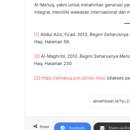
Al-Ma’tuq, yakni untuk melahirkan generasi ya
integral, memiliki wawasan internasional dan
[1]
Abdul Aziz, Fu’ad. 2013.
Begini Seharusnya 
Haq. Halaman 58.
[2]
Al-Maghribi. 2010.
Begini Seharusnya Mend
Haq. Halaman 230
[3]
https://almatuq.sch.id/visi-misi/
(diakses pa
Share
Facebook
Share via Em