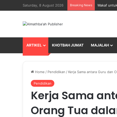
Saturday, 8 August 2026
Breaking News
Wakaf untuk
ARTIKEL
KHOTBAH JUMAT
MAJALAH
Home
/
Pendidikan
/
Kerja Sama antara Guru dan 
Pendidikan
Kerja Sama ant
Orang Tua dal