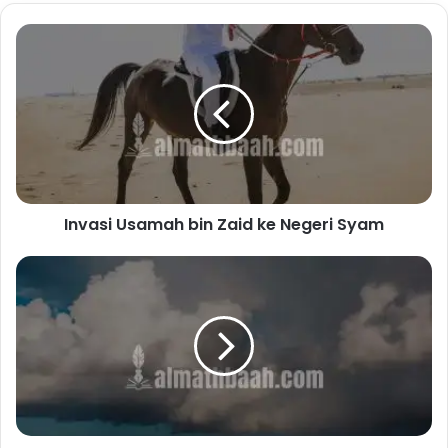
Invasi
Usamah
bin
Zaid
ke
Negeri
Syam
Invasi Usamah bin Zaid ke Negeri Syam
Mengungkap
Dampak
El
Nino
dan
La
Nina
di
Indonesia