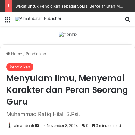
Wakaf untuk Pendidikan sebagai Solusi Berkelanjutan Masa Depan Bangsa
Menu
Se
Home
/
Pendidikan
Pendidikan
Menyulam Ilmu, Menyemai
Karakter dan Peran Seorang
Guru
Muhammad Rafiq Hilal, S.Psi.
Send
almathbaah
November 8, 2024
0
3 minutes read
an