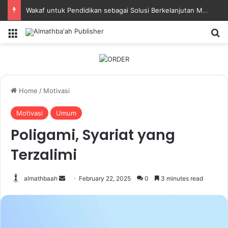
Kisah Manajemen Waktu Imam Nawawi
Menu
Se
Home
/
Motivasi
Motivasi
Umum
Poligami, Syariat yang
Terzalimi
Send
almathbaah
February 22, 2025
0
3 minutes read
an
email