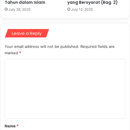
Tahun dalam Islam
yang Bersyarat (Bag. 2)
July 28, 2025
July 12, 2025
Leave a Reply
Your email address will not be published.
Required fields are
marked
*
C
o
m
m
e
n
t
*
Name
*