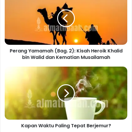
Yamamah
(Bag.
2):
Kisah
Heroik
Khalid
bin
Walid
Perang Yamamah (Bag. 2): Kisah Heroik Khalid
dan
Kematian
bin Walid dan Kematian Musailamah
Musailamah
Kapan
Waktu
Paling
Tepat
Berjemur?
Kapan Waktu Paling Tepat Berjemur?