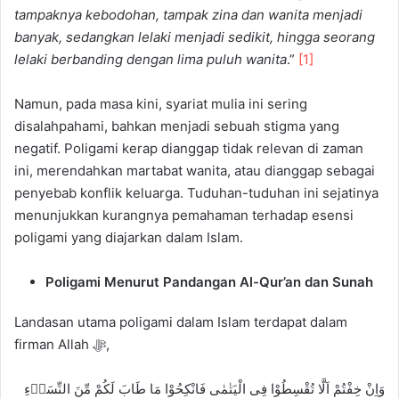
tampaknya kebodohan, tampak zina dan wanita menjadi
banyak, sedangkan lelaki menjadi sedikit, hingga seorang
lelaki berbanding dengan lima puluh wanita
.”
[1]
Namun, pada masa kini, syariat mulia ini sering
disalahpahami, bahkan menjadi sebuah stigma yang
negatif. Poligami kerap dianggap tidak relevan di zaman
ini, merendahkan martabat wanita, atau dianggap sebagai
penyebab konflik keluarga. Tuduhan-tuduhan ini sejatinya
menunjukkan kurangnya pemahaman terhadap esensi
poligami yang diajarkan dalam Islam.
Poligami Menurut Pandangan Al-Qur’an dan Sunah
Landasan utama poligami dalam Islam terdapat dalam
firman Allah ﷻ,
وَاِنْ خِفْتُمْ اَلَّا تُقْسِطُوْا فِى الْيَتٰمٰى فَانْكِحُوْا مَا طَابَ لَكُمْ مِّنَ النِّسَاۤءِ