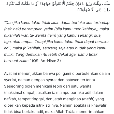
مَثْنٰى وَثُلٰثَ وَرُبٰعَ ۚ فَاِنْ خِفْتُمْ اَلَّا تَعْدِلُوْا فَوَاحِدَةً اَوْ مَا مَلَكَتْ اَيْمَانُكُمْ ۗ
ذٰلِكَ اَدْنٰٓى اَلَّا تَعُوْلُوْاۗ
“Dan jika kamu takut tidak akan dapat berlaku adil terhadap
(hak-hak) perempuan yatim (bila kamu menikahinya), maka
nikahilah wanita-wanita (lain) yang kamu senangi: dua,
tiga, atau empat. Tetapi jika kamu takut tidak dapat berlaku
adil, maka (nikahilah) seorang saja atau budak yang kamu
miliki. Yang demikian itu lebih dekat agar kamu tidak
berbuat zalim.”
(QS. An-Nisa: 3)
Ayat ini menunjukkan bahwa poligami diperbolehkan dalam
syariat, namun dengan syarat dan batasan tertentu.
Seseorang boleh menikahi lebih dari satu wanita
(maksimal empat), asalkan ia mampu berlaku adil dalam
nafkah, tempat tinggal, dan jatah menginap (
mabit
) yang
diberikan kepada istri-istrinya. Namun apabila ia khawatir
tidak bisa berlaku adil, maka Allah Ta’ala memerintahkan