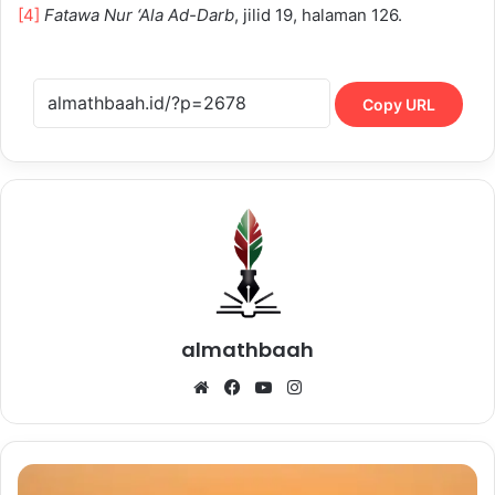
[4]
Fatawa Nur ‘Ala Ad-Darb
, jilid 19, halaman 126.
Copy URL
almathbaah
Website
Facebook
YouTube
Instagram
Perang