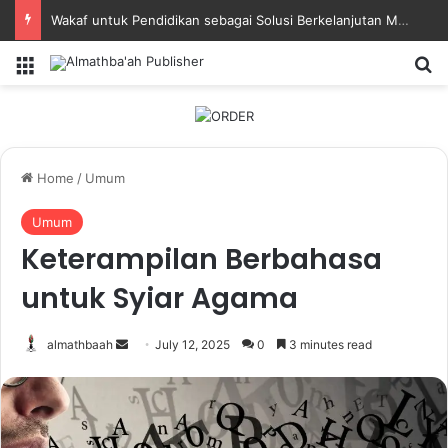
Wakaf untuk Pendidikan sebagai Solusi Berkelanjutan Masa Depan Bangsa
Menu
Se
Home
/
Umum
Umum
Keterampilan Berbahasa
untuk Syiar Agama
Send
almathbaah
July 12, 2025
0
3 minutes read
an
email