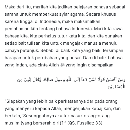
Maka dari itu, marilah kita jadikan pelajaran bahasa sebagai
sarana untuk memperkuat syiar agama. Secara khusus
karena tinggal di Indonesia, maka maksimalkan
pemahaman kita tentang bahasa Indonesia. Mari kita rawat
bahasa kita, kita perhalus tutur kata kita, dan kita gunakan
setiap bait tulisan kita untuk mengajak manusia menuju
cahaya petunjuk. Sebab, di balik kata yang baik, tersimpan
harapan untuk perubahan yang besar. Dan di balik bahasa
yang indah, ada cinta Allah ﷻ yang ingin disampaikan.
وَمَنْ اَحْسَنُ قَوْلًا مِّمَّنْ دَعَآ اِلَى اللّٰهِ وَعَمِلَ صَالِحًا وَّقَالَ اِنَّنِيْ مِنَ
الْمُسْلِمِيْنَ
“Siapakah yang lebih baik perkataannya daripada orang
yang menyeru kepada Allah, mengerjakan kebajikan, dan
berkata, ‘Sesungguhnya aku termasuk orang-orang
muslim (yang berserah diri)?’” (QS. Fussilat: 33)