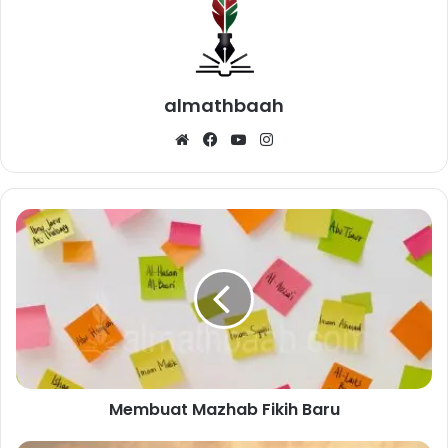
almathbaah
Website
Facebook
YouTube
Instagram
Membuat
Mazhab
Fikih
Baru
Membuat Mazhab Fikih Baru