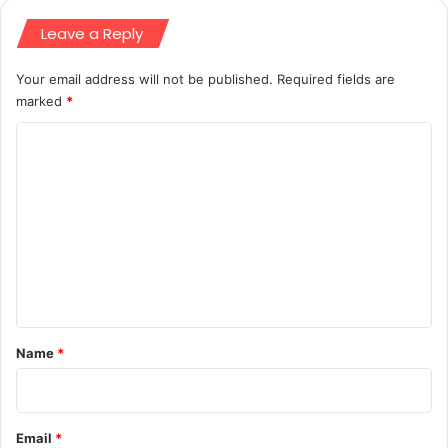
Leave a Reply
Your email address will not be published.
Required fields are
marked
*
C
o
m
m
e
n
t
*
Name
*
Email
*