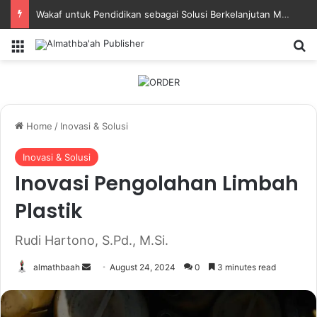
Wakaf untuk Pendidikan sebagai Solusi Berkelanjutan Masa Depan Bangsa
Menu
Se
Home
/
Inovasi & Solusi
Inovasi & Solusi
Inovasi Pengolahan Limbah
Plastik
Rudi Hartono, S.Pd., M.Si.
Send
almathbaah
August 24, 2024
0
3 minutes read
an
email