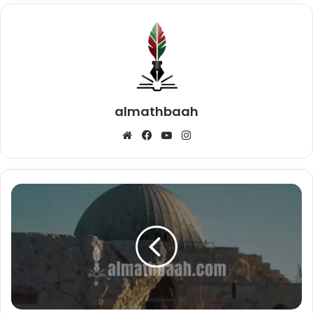
almathbaah
Website
Facebook
YouTube
Instagram
Mengenal
Ilmu
Tarikh