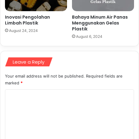
Inovasi Pengolahan
Bahaya Minum Air Panas
Limbah Plastik
Menggunakan Gelas
Plastik
August 24, 2024
August 6, 2024
Leave a Reply
Your email address will not be published.
Required fields are
marked
*
C
o
m
m
e