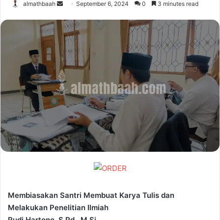
Send
almathbaah
September 6, 2024
0
3 minutes read
an
email
Membiasakan Santri Membuat Karya Tulis dan
Melakukan Penelitian Ilmiah
Rudi Hartono, S.Pd., M.Si.