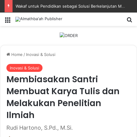
Wakaf untuk Pendidikan sebagai Solusi Berkelanjutan Masa Depan Bangsa
Menu
Se
Home
/
Inovasi & Solusi
Inovasi & Solusi
Membiasakan Santri
Membuat Karya Tulis dan
Melakukan Penelitian
Ilmiah
Rudi Hartono, S.Pd., M.Si.