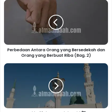
Perbedaan
Antara
Orang
yang
Bersedekah
dan
Orang
yang
Berbuat
Perbedaan Antara Orang yang Bersedekah dan
Riba
(Bag.
Orang yang Berbuat Riba (Bag. 2)
2)
Kekhalifahan
Setelah
Nabi
ﷺ